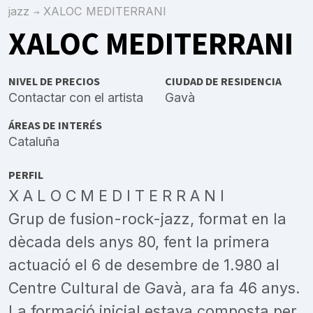
jazz
XALOC MEDITERRANI
XALOC MEDITERRANI
NIVEL DE PRECIOS
CIUDAD DE RESIDENCIA
Contactar con el artista
Gavà
ÁREAS DE INTERÉS
Cataluña
PERFIL
X A L O C M E D I T E R R A N I
Grup de fusion-rock-jazz, format en la
dècada dels anys 80, fent la primera
actuació el 6 de desembre de 1.980 al
Centre Cultural de Gavà, ara fa 46 anys.
La formació inicial estava composta per