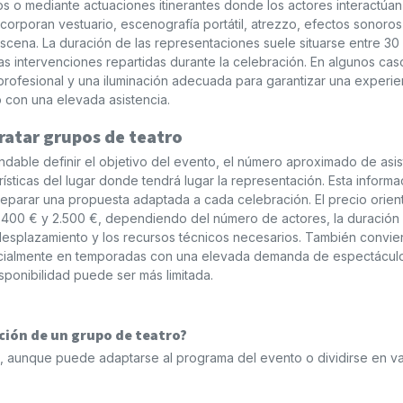
os o mediante actuaciones itinerantes donde los actores interactúan
corporan vestuario, escenografía portátil, atrezzo, efectos sonoros
scena. La duración de las representaciones suele situarse entre 30
s intervenciones repartidas durante la celebración. En algunos cas
ofesional y una iluminación adecuada para garantizar una experie
o con una elevada asistencia.
ratar grupos de teatro
ndable definir el objetivo del evento, el número aproximado de asis
erísticas del lugar donde tendrá lugar la representación. Esta informa
eparar una propuesta adaptada a cada celebración. El precio orient
e 400 € y 2.500 €, dependiendo del número de actores, la duración
 desplazamiento y los recursos técnicos necesarios. También convi
specialmente en temporadas con una elevada demanda de espectácul
sponibilidad puede ser más limitada.
ión de un grupo de teatro?
os, aunque puede adaptarse al programa del evento o dividirse en va