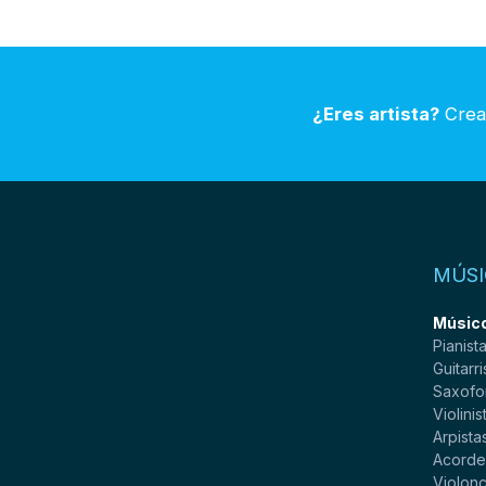
¿Eres artista?
Crea 
MÚSI
Músico
Pianist
Guitarri
Saxofo
Violinis
Arpista
Acorde
Violonc