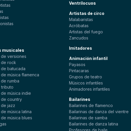
Ventrílocuos
tistas
as
Artistas de circo
istas
Malabaristas
onistas
Acróbatas
s
Artistas del fuego
Zancudos
Imitadores
s musicales
 de versiones
Animación infantil
 de rock
Payasos
 de batucada
Pintacaras
 de música flamenca
Grupos de teatro
 de rumba
Músicos infantiles
tributo
Animadores infantiles
 de música indie
 de country
Bailarines
 de jazz
Bailarines de flamenco
de música latina
Bailarinas de danza del vientre
 de música blues
Bailarinas de samba
gas
Bailarines de danza latina
Profesores de baile