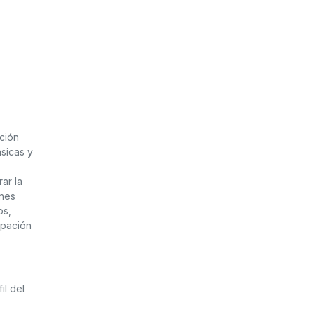
cción
sicas y
ar la
ones
os,
ipación
il del