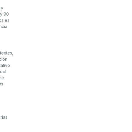
 y
 y 90
os es
ncia
tentes,
ción
ativo
 del
ene
os
rias