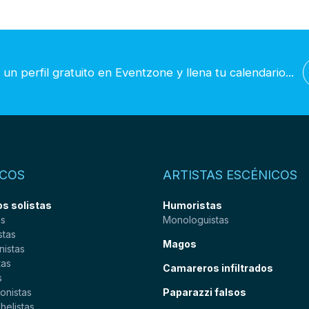
un perfil gratuito en Eventzone y llena tu calendario...
COS
ARTISTAS ESCÉNICOS
s solistas
Humoristas
as
Monologuistas
stas
Magos
nistas
tas
Camareros infiltrados
s
onistas
Paparazzi falsos
helistas