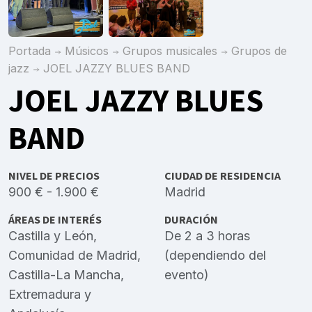
Portada
Músicos
Grupos musicales
Grupos de
jazz
JOEL JAZZY BLUES BAND
JOEL JAZZY BLUES
BAND
NIVEL DE PRECIOS
CIUDAD DE RESIDENCIA
900 € - 1.900 €
Madrid
ÁREAS DE INTERÉS
DURACIÓN
Castilla y León
,
De 2 a 3 horas
Comunidad de Madrid
,
(dependiendo del
Castilla-La Mancha
,
evento)
Extremadura
y