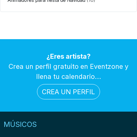
Animadores para fiesta de Navidad
(10)
¿Eres artista?
Crea un perfil gratuito en Eventzone y
llena tu calendario...
CREA UN PERFIL
MÚSICOS