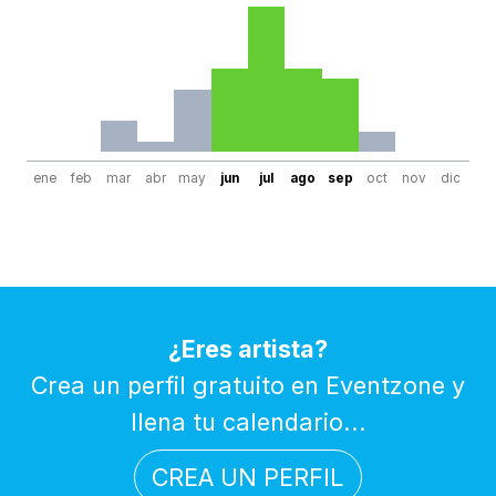
ene
feb
mar
abr
may
jun
jul
ago
sep
oct
nov
dic
¿Eres artista?
Crea un perfil gratuito en Eventzone y
llena tu calendario...
CREA UN PERFIL