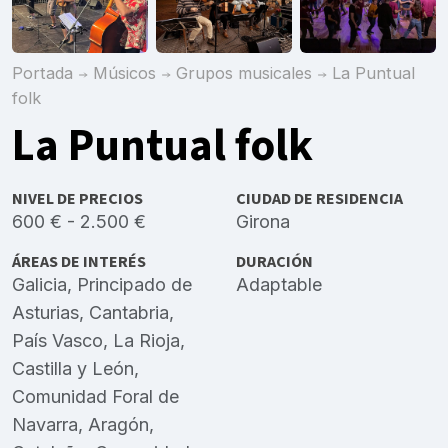
Portada
Músicos
Grupos musicales
La Puntual
folk
La Puntual folk
NIVEL DE PRECIOS
CIUDAD DE RESIDENCIA
600 € - 2.500 €
Girona
ÁREAS DE INTERÉS
DURACIÓN
Galicia
,
Principado de
Adaptable
Asturias
,
Cantabria
,
País Vasco
,
La Rioja
,
Castilla y León
,
Comunidad Foral de
Navarra
,
Aragón
,