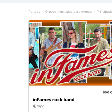
Portada
Grupos musicales para evento
Principad
600 €
inFames rock band
Gijón