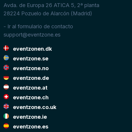
Avda. de Europa 26 ATICA 5, 2ª planta
28224
Pozuelo de Alarcón (Madrid)
- Ir al formulario de contacto
support@eventzone.es
eventzonen.dk
eventzone.se
eventzone.no
eventzone.de
eventzone.at
eventzone.ch
eventzone.co.uk
eventzone.ie
eventzone.es