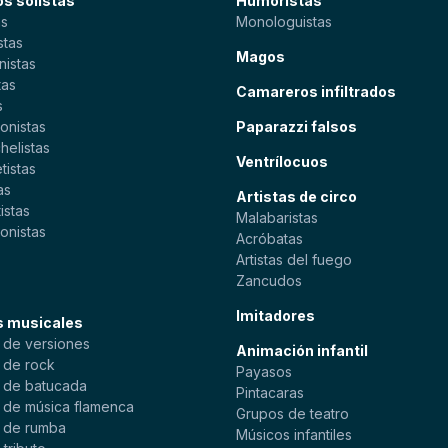
s solistas
Humoristas
as
Monologuistas
stas
Magos
nistas
tas
Camareros infiltrados
s
onistas
Paparazzi falsos
helistas
Ventrílocuos
tistas
as
Artistas de circo
istas
Malabaristas
onistas
Acróbatas
s
Artistas del fuego
Zancudos
Imitadores
s musicales
 de versiones
Animación infantil
 de rock
Payasos
 de batucada
Pintacaras
 de música flamenca
Grupos de teatro
 de rumba
Músicos infantiles