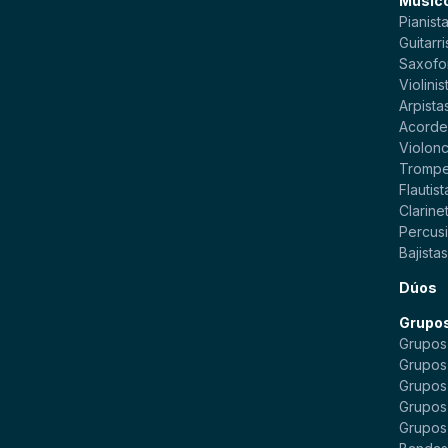
Músico
Pianist
Guitarri
Saxofo
Violinis
Arpista
Acorde
Violonc
Trompe
Flautist
Clarinet
Percusi
Bajista
Dúos
Grupo
Grupos
Grupos
Grupos
Grupos
Grupos