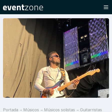
Portada
Músicos
Músicos solistas
Guitarristas