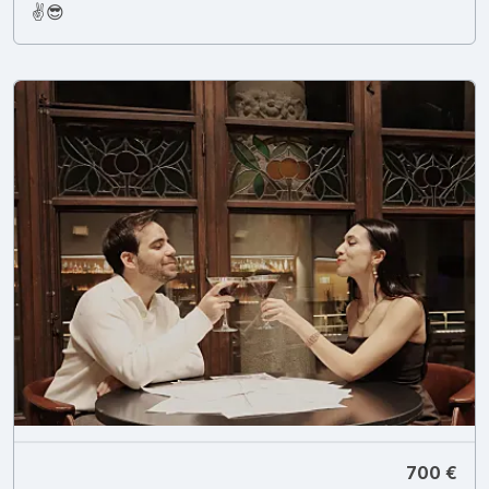
✌️😎
700 €