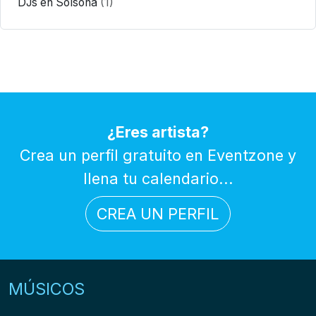
DJs en Solsona
(1)
¿Eres artista?
Crea un perfil gratuito en Eventzone y
llena tu calendario...
CREA UN PERFIL
MÚSICOS