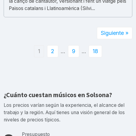
la cançó de cantautor, versionant i fent un viatge pels
Països catalans i Llatinoamèrica (Silvi...
Siguiente »
1
2
…
9
…
18
¿Cuánto cuestan músicos en Solsona?
Los precios varían según la experiencia, el alcance del
trabajo y la región. Aquí tienes una visión general de los
niveles de precios típicos.
Presupuesto