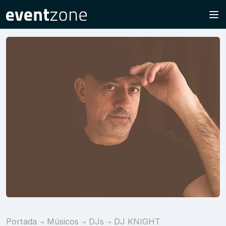
Portada
Músicos
DJs
DJ KNIGHT