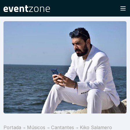
Portada
Músicos
Cantantes
Kiko Salamero