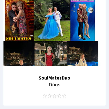
SoulMatesDuo
Dúos