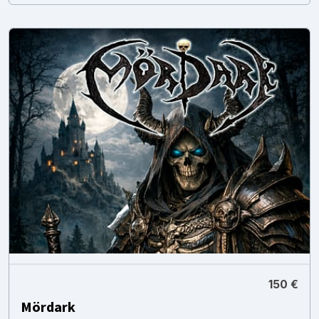
150 €
Mördark