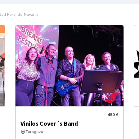
ad Foral de Navarra
450 €
Vinilos Cover´s Band
Zaragoza