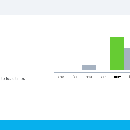
ene
feb
mar
abr
may
te los últimos