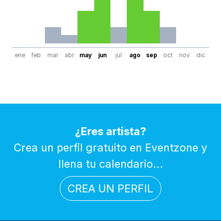
ene
feb
mar
abr
may
jun
jul
ago
sep
oct
nov
dic
¿Eres artista?
Crea un perfil gratuito en Eventzone y
llena tu calendario...
CREA UN PERFIL