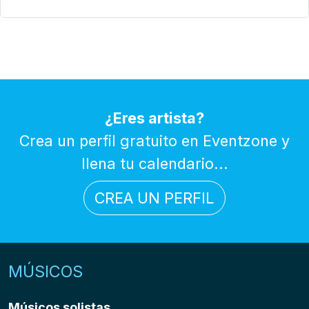
¿Eres artista?
Crea un perfil gratuito en Eventzone y
llena tu calendario...
CREA UN PERFIL
MÚSICOS
Músicos solistas