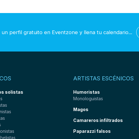
un perfil gratuito en Eventzone y llena tu calendario...
COS
ARTISTAS ESCÉNICOS
s solistas
Humoristas
as
Monologuistas
stas
Magos
nistas
tas
Camareros infiltrados
s
onistas
Paparazzi falsos
helistas