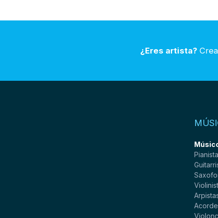
¿Eres artista?
Crea 
MÚSI
Músico
Pianist
Guitarri
Saxofo
Violinis
Arpista
Acorde
Violonc