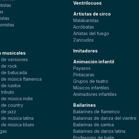
Ventrílocuos
tistas
as
Artistas de circo
istas
Malabaristas
onistas
Acróbatas
s
Artistas del fuego
Zancudos
Imitadores
s musicales
 de versiones
Animación infantil
 de rock
Payasos
 de batucada
Pintacaras
 de música flamenca
Grupos de teatro
 de rumba
Músicos infantiles
tributo
Animadores infantiles
 de música indie
 de country
Bailarines
 de jazz
Bailarines de flamenco
de música latina
Bailarinas de danza del vientre
 de música blues
Bailarinas de samba
gas
Bailarines de danza latina
Profesores de baile