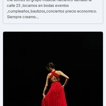
calle 23 ,tocamos en bodas eventos
,cumpleaños,bautizos,conciertos precio economico.
Siempre creamo...