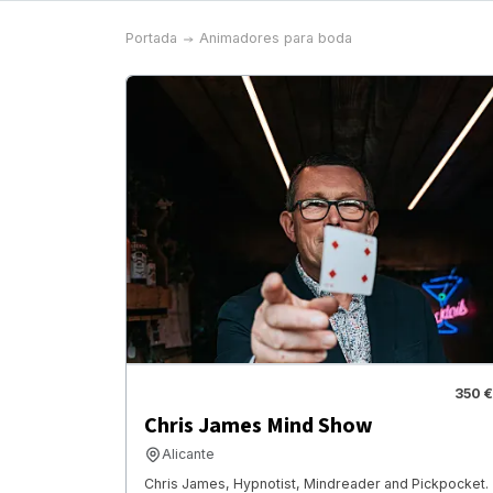
Portada
Animadores para boda
350 €
Chris James Mind Show
Alicante
Chris James, Hypnotist, Mindreader and Pickpocket.