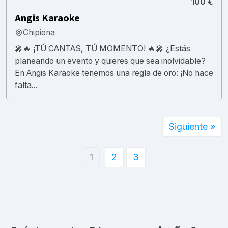
100 €
Angis Karaoke
Chipiona
​🎤🔥 ¡TÚ CANTAS, TÚ MOMENTO! 🔥🎤 ¿Estás
planeando un evento y quieres que sea inolvidable?
En Angis Karaoke tenemos una regla de oro: ¡No hace
falta...
Siguiente »
1
2
3