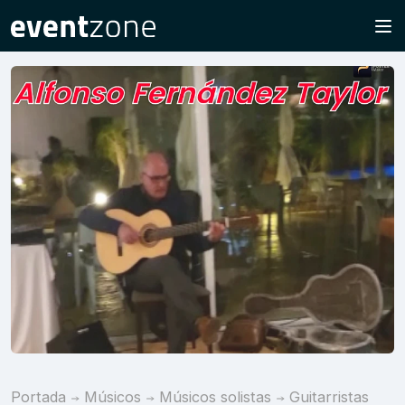
Portada
Músicos
Músicos solistas
Guitarristas