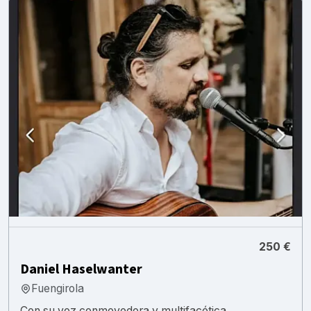
250 €
Daniel Haselwanter
Fuengirola
Con su voz conmovedora y multifacética,