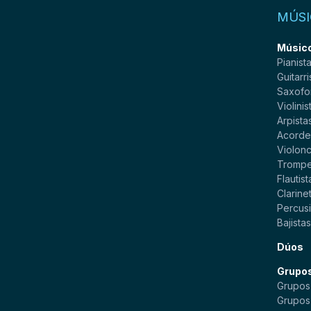
MÚSI
Músico
Pianist
Guitarri
Saxofo
Violinis
Arpista
Acorde
Violonc
Trompe
Flautist
Clarinet
Percusi
Bajista
Dúos
Grupo
Grupos
Grupos