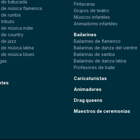
 de batucada
Pintacaras
 de música flamenca
Grupos de teatro
 de rumba
Músicos infantiles
tributo
Animadores infantiles
 de música indie
 de country
Bailarines
 de jazz
Bailarines de flamenco
de música latina
Bailarinas de danza del vientre
 de música blues
Bailarinas de samba
gas
Bailarines de danza latina
Profesores de baile
Caricaturistas
ntes
Animadores
Drag queens
Maestros de ceremonias