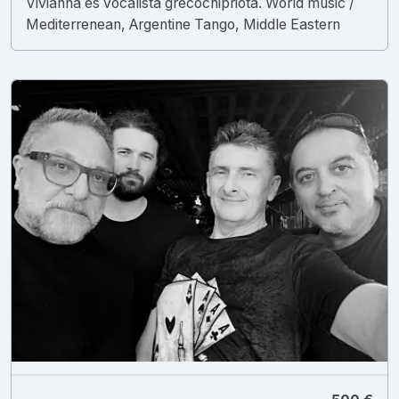
Vivianna es vocalista grecochipriota. World music /
Mediterrenean, Argentine Tango, Middle Eastern