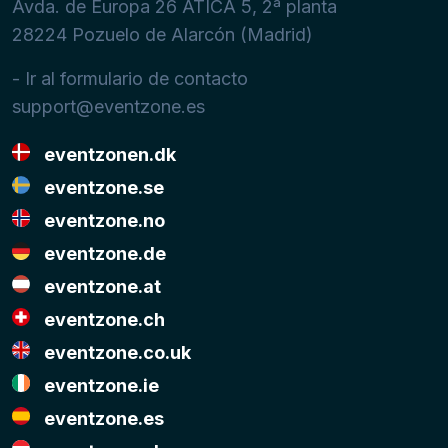
Avda. de Europa 26 ATICA 5, 2ª planta
28224
Pozuelo de Alarcón (Madrid)
- Ir al formulario de contacto
support@eventzone.es
eventzonen.dk
eventzone.se
eventzone.no
eventzone.de
eventzone.at
eventzone.ch
eventzone.co.uk
eventzone.ie
eventzone.es