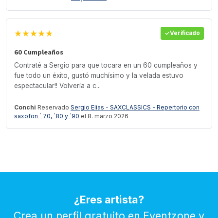
★★★★★
Verificado
60 Cumpleaños
Contraté a Sergio para que tocara en un 60 cumpleaños y
fue todo un éxito, gustó muchísimo y la velada estuvo
espectacular!! Volvería a c...
Conchi
Reservado
Sergio Elias - SAXCLASSICS - Repertorio con
saxofon ´ 70, ´80 y ´90
el 8. marzo 2026
¿Eres artista?
Crea un perfil gratuito en Eventzone y