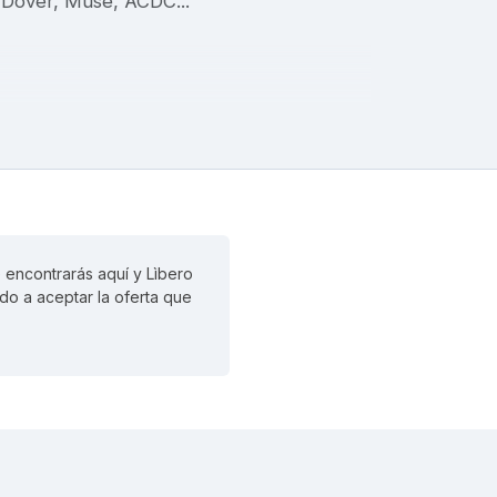
 Dover, Muse, ACDC...
 encontrarás aquí y Lìbero
ado a aceptar la oferta que