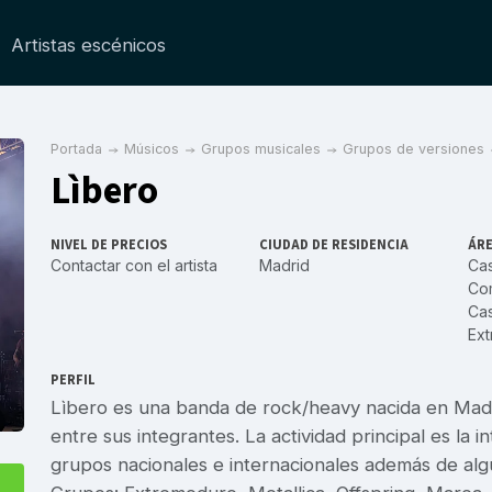
Artistas escénicos
Portada
Músicos
Grupos musicales
Grupos de versiones
Lìbero
NIVEL DE PRECIOS
CIUDAD DE RESIDENCIA
ÁRE
Contactar con el artista
Madrid
Cas
Co
Cas
Ex
PERFIL
Lìbero es una banda de rock/heavy nacida en Madr
entre sus integrantes. La actividad principal es la 
grupos nacionales e internacionales además de alg