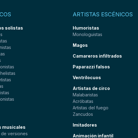
COS
ARTISTAS ESCÉNICOS
s solistas
Humoristas
as
Monologuistas
stas
Magos
nistas
tas
Camareros infiltrados
s
onistas
Paparazzi falsos
helistas
Ventrílocuos
tistas
as
Artistas de circo
istas
Malabaristas
onistas
Acróbatas
s
Artistas del fuego
Zancudos
Imitadores
s musicales
 de versiones
Animación infantil