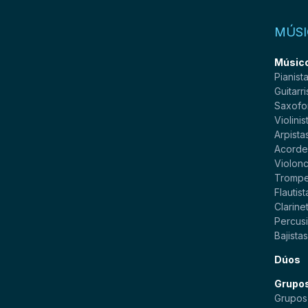
MÚSI
Músico
Pianist
Guitarri
Saxofo
Violinis
Arpista
Acorde
Violonc
Trompe
Flautist
Clarinet
Percusi
Bajista
Dúos
Grupo
Grupos