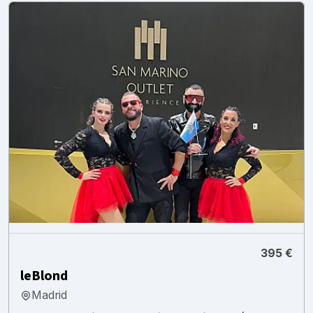
395 €
leBlond
Madrid