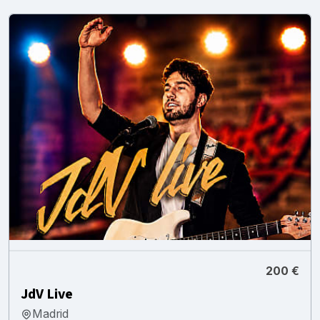
200 €
JdV Live
Madrid