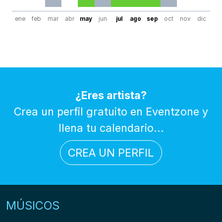
ene
feb
mar
abr
may
jun
jul
ago
sep
oct
nov
dic
¿Eres artista?
Crea un perfil gratuito en Eventzone y
llena tu calendario...
CREA UN PERFIL
MÚSICOS