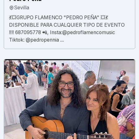
Sevilla
💃💥GRUPO FLAMENCO "PEDRO PEÑA" 💥💃
DISPONIBLE PARA CUALQUIER TIPO DE EVENTO
‼️‼️ 687095778 📲, Insta:@pedroflamencomusic
Tiktok: @pedropennia ...