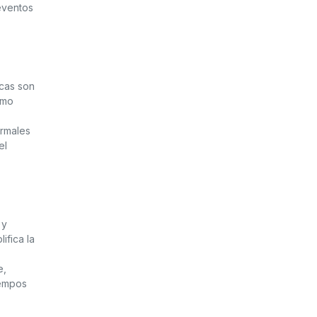
 eventos
icas son
omo
ormales
el
 y
ifica la
e,
iempos