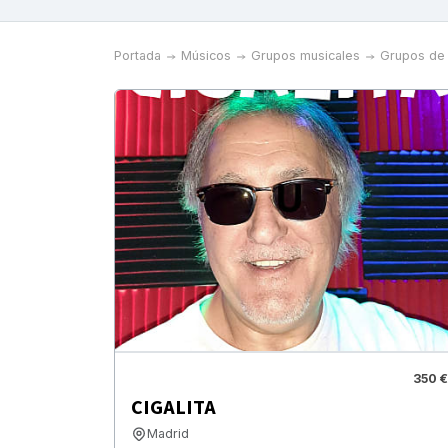
Portada
Músicos
Grupos musicales
Grupos de 
350 €
CIGALITA
Madrid