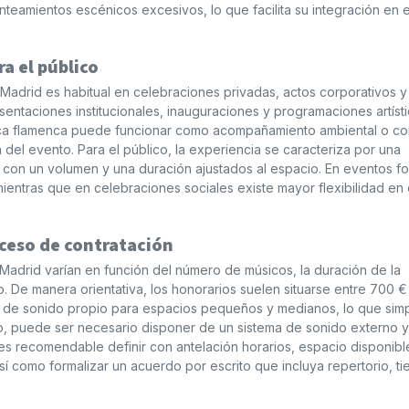
anteamientos escénicos excesivos, lo que facilita su integración en
a el público
Madrid es habitual en celebraciones privadas, actos corporativos y
entaciones institucionales, inauguraciones y programaciones artíst
sica flamenca puede funcionar como acompañamiento ambiental o c
 del evento. Para el público, la experiencia se caracteriza por una
, con un volumen y una duración ajustados al espacio. En eventos f
ientras que en celebraciones sociales existe mayor flexibilidad en 
ceso de contratación
Madrid varían en función del número de músicos, la duración de la
. De manera orientativa, los honorarios suelen situarse entre 700 €
de sonido propio para espacios pequeños y medianos, lo que simpl
o, puede ser necesario disponer de un sistema de sonido externo y
, es recomendable definir con antelación horarios, espacio disponibl
í como formalizar un acuerdo por escrito que incluya repertorio, t