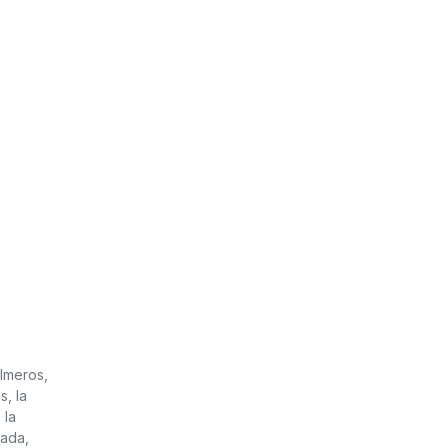
almeros,
s, la
 la
tada,