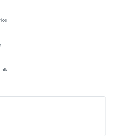
rios
a
 alta