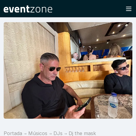
Portada
Músicos
DJs
Dj the mask