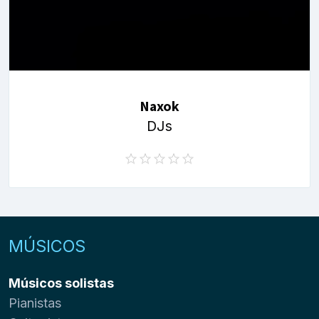
Naxok
DJs
MÚSICOS
Músicos solistas
Pianistas