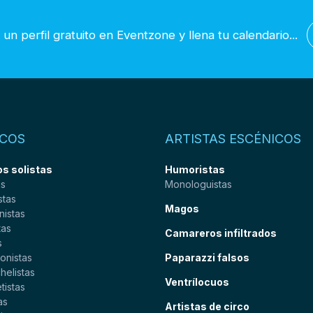
un perfil gratuito en Eventzone y llena tu calendario...
COS
ARTISTAS ESCÉNICOS
s solistas
Humoristas
as
Monologuistas
stas
Magos
nistas
tas
Camareros infiltrados
s
onistas
Paparazzi falsos
helistas
Ventrílocuos
tistas
as
Artistas de circo