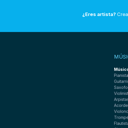
¿Eres artista?
Crea 
MÚSI
Músico
Pianist
Guitarri
Saxofo
Violinis
Arpista
Acorde
Violonc
Trompe
Flautist