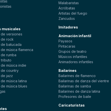
istas
Malabaristas
onistas
Acróbatas
s
Artistas del fuego
Zancudos
Imitadores
s musicales
 de versiones
Animación infantil
 de rock
Payasos
 de batucada
Pintacaras
 de música flamenca
Grupos de teatro
 de rumba
Músicos infantiles
tributo
Animadores infantiles
 de música indie
 de country
Bailarines
 de jazz
Bailarines de flamenco
de música latina
Bailarinas de danza del vientre
 de música blues
Bailarinas de samba
gas
Bailarines de danza latina
Profesores de baile
Caricaturistas
ntes