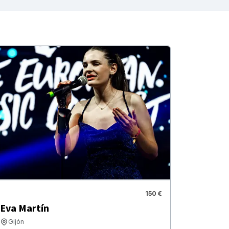
150 €
Eva Martín
Gijón