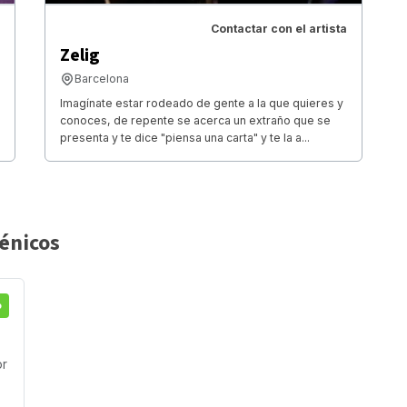
Contactar con el artista
Zelig
Barcelona
Imagínate estar rodeado de gente a la que quieres y
conoces, de repente se acerca un extraño que se
presenta y te dice "piensa una carta" y te la a...
cénicos
o
or